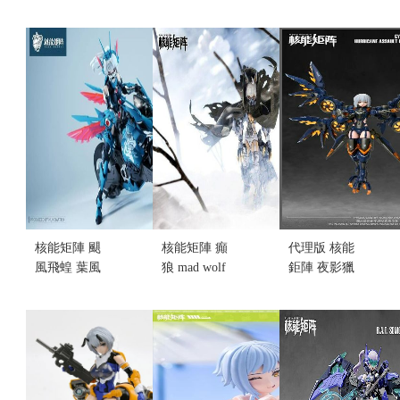
核能矩陣 颶
核能矩陣 癲
代理版 核能
風飛蝗 葉風
狼 mad wolf
鉅陣 夜影獵
嬋 雙素體
FF0119 (不挑
鷹 組裝模型
+載具 組裝
盒況)
(不挑盒況)
模型(不挑盒
售價:1200
售價:1100
況)(售完缺
貨...
售價:0