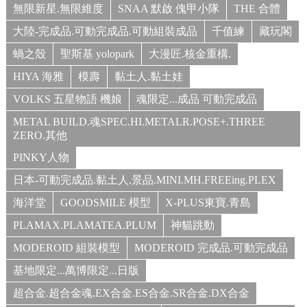
無限新星.無限維度
SNAA 默啟 傀甲小隊
THE 合體
大陸-完成品.可動完成品.可動組裝成品
千值練
藏玩閣
蝸之殼
聖斯基 yolopark
大漫匠.核金重構.
HIYA 海雅
模壽
黏土人.黏土娃
VOLKS 五星物語 機娘
魂限定...成品 可動完成品
METAL BUILD.魂SPEC.HI.METALR.POSE+.THREE
ZERO.其他
PINKY人物
日本-可動完成品.黏土人.景品.MINI.MH.FREEing.PLEX
海洋堂
GOODSMILE 模型
X-PLUS東寶.青島
PLAMAX.PLAMATEA.PLUM
神貓跳動
MODEROID 組裝模型
MODEROID 完成品.可動完成品
基地限定...萬博限定...日版
超合金.超合金魂.EX合金.ES合金.SR合金.DX合金