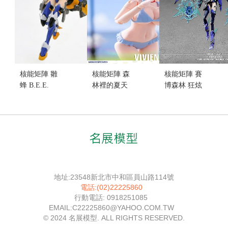
核能矩陣 雛
核能矩陣 森
核能矩陣 賽
蜂 B.E.E.
林裡的夏天
博森林 狂炫
SS01 琉璃 初
薇薇安 海耶
音爆 蝙蝠 機
期尖兵形態
夏日閃耀 泳
娘 瑪利亞 史
動畫版 (不挑
裝狐狸 組裝
特勞斯 組裝
盒況)
模型 (不挑盒
模型 (不挑盒
售價:1020
況)
況)
售價:790
售價:1050
地址:23548新北市中和區員山路114號
電話:(02)22225860
行動電話: 0918251085
EMAIL:C22225860@YAHOO.COM.TW
© 2024 名展模型. ALL RIGHTS RESERVED.