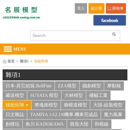
登入
新註冊
購物車
MENU
首頁
>
雜項1
>
核能矩陣
雜項1
日本-其它組裝.BellFine
ZZA模型
鐵創模型
摩動核
藏道模型
SUYATA 模型
大林模型
橘貓工業
核能矩陣
將魂姬模型
御模道模型
大陸-組裝模型
日文雜誌
TAMIYA 1/12.1/6機車.機車完成品
魔力風暴
創模玩
角川 KADOKAWA
酋長大陸
和模線