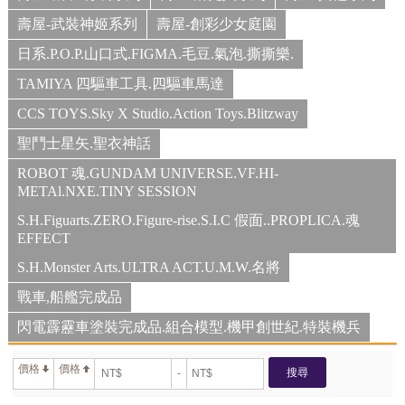
壽屋-武裝神姬系列
壽屋-創彩少女庭園
日系.P.O.P.山口式.FIGMA.毛豆.氣泡.撕撕樂.
TAMIYA 四驅車工具.四驅車馬達
CCS TOYS.Sky X Studio.Action Toys.Blitzway
聖鬥士星矢.聖衣神話
ROBOT 魂.GUNDAM UNIVERSE.VF.HI-
METAl.NXE.TINY SESSION
S.H.Figuarts.ZERO.Figure-rise.S.I.C 假面..PROPLICA.魂
EFFECT
S.H.Monster Arts.ULTRA ACT.U.M.W.名將
戰車,船艦完成品
閃電霹靂車塗裝完成品.組合模型.機甲創世紀.特裝機兵
價格
價格
搜尋
-