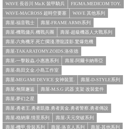
WAVE 長谷川 Ma.K 裝甲騎兵
FIGMA.MEDICOM TOY.
WAVE-MACROSS 超時空要塞
WAVE 其他系列
壽屋-福音戰士
壽屋-FRAME ARMS系列
壽屋-機戰傭兵.機戰兵團
壽屋-超級機器人大戰系列
壽屋-六角機牙.死亡擱淺.潛龍諜影.驚爆危機
壽屋-TAKARATOMY.ZOIDS.洛依德
壽屋-一擊殺蟲.小惠惠系列
壽屋-阿爾卡納蒂亞
壽屋-島田文金.小島工作室
壽屋-MEGAMI DEVICE 女神裝置.
壽屋-D-STYLE系列
壽屋-無限邂逅
壽屋-M.S.G 武器 支架 改裝套件
壽屋-夢幻之星
壽屋-勇者王.勇者凱撒.勇者黃金.勇者警察.勇者傳說
壽屋-格納庫.情景系列
壽屋-天元突破系列
壽屋-機甲.骨裝系列
壽屋-洛克人系列
壽屋-其他系列