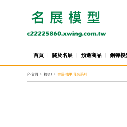
首頁
關於名展
預進商品
鋼彈模
首頁
>
雜項1
>
壽屋-機甲.骨裝系列