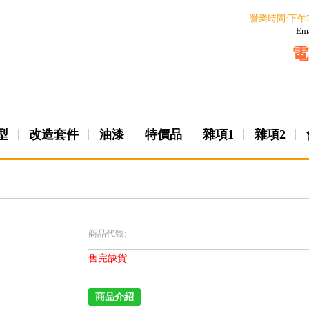
營業時間:下午
Em
電
型
改造套件
油漆
特價品
雜項1
雜項2
商品代號:
售完缺貨
商品介紹