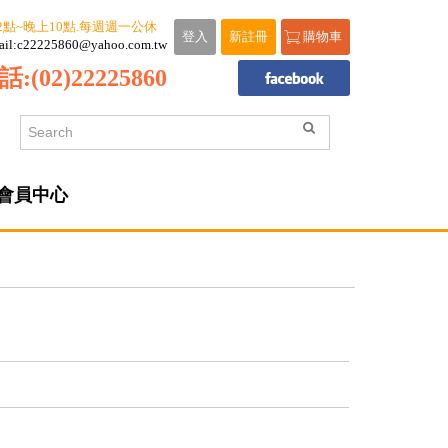
2點~晚上10點.每週週一公休
登入
新註冊
購物車
ail:c22225860@yahoo.com.tw
話:
(02)22225860
會員中心