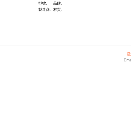
型號:
品牌:
製造商:
材質:
電
Ema