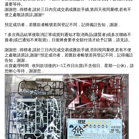
還要等待。
謝謝您...得標者,請於三日內完成交易或匯款手續,第四天視同棄標,若有不
便之處敬請原諒,謝謝!!
預定成功者，若匯款者帳號若與登記不同，記得備註告知，謝謝...
7.多次商品結單後取消訂單或貨到通知才取消商品(讓賢者)或多次聯絡不
接者(或已通知不來取貨)，日後將會要求全額付清才給予訂購，請見諒。
謝謝您...得標者,請於三日內完成交易或匯款手續,否則視同棄標,若有不便
之處敬請原諒,謝謝!!預定成功者，若匯款者帳號若與登記不同，記得備註
告知，謝謝...
出貨處理時間 : 收到款項後的3~5工作日出貨(不含假日、星期一公休)，請
您耐心等待，謝謝您...