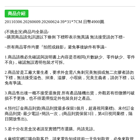
商品介紹
20110306.20260609.20260624-39*31*7CM.日幣4900圓.
(不挑盒況)商品均全新品-
~購買商品請先詳讀以下條例 下標即表示無異議 無法接受請勿下標~
~所有商品零件均要『拍照或錄影』避免事後缺件有爭議~
1.商品請務必先確認與說明書上內容是否相同(片數缺少、零件缺少、零件
不良)，確認無誤透明包裝才可拆。
2.商品皆是工廠大量生產，要求外盒需八角刺完美無損或無二次膠者請勿
下標，無法接受溢色、掉漆、溢膠、小瑕疵，完美主義者，請勿下標，以
免有爭議。
3.商品售出後一概不接受退換貨.所有產品隨機出貨，外觀若有些微髒圬破
損不予更換，也不得選擇指定外包裝良好之產品。
4.預付訂金商品到貨(商品到貨最多保留1個月，超過視同棄標)、未付訂金
商品到貨- 最少電話+簡訊一次，(商品到貨保留3日，第4日視同棄標，隔
日開放售出)。
5.若十分在意盒況者請至實體門市選購。尚請見諒。
6.麻煩官網訂購自取客戶，請來電告知或提前一天告知取貨，必免來取貨