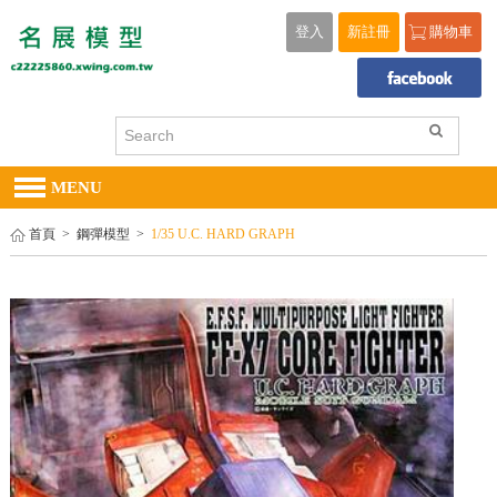
登入
新註冊
購物車
MENU
首頁
>
鋼彈模型
>
1/35 U.C. HARD GRAPH