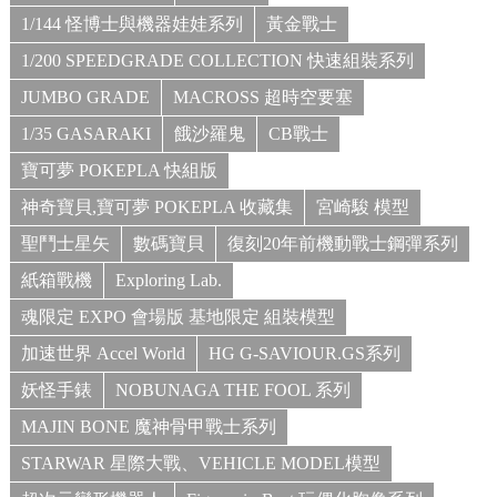
1/144 怪博士與機器娃娃系列
黃金戰士
1/200 SPEEDGRADE COLLECTION 快速組裝系列
JUMBO GRADE
MACROSS 超時空要塞
1/35 GASARAKI
餓沙羅鬼
CB戰士
寶可夢 POKEPLA 快組版
神奇寶貝,寶可夢 POKEPLA 收藏集
宮崎駿 模型
聖鬥士星矢
數碼寶貝
復刻20年前機動戰士鋼彈系列
紙箱戰機
Exploring Lab.
魂限定 EXPO 會場版 基地限定 組裝模型
加速世界 Accel World
HG G-SAVIOUR.GS系列
妖怪手錶
NOBUNAGA THE FOOL 系列
MAJIN BONE 魔神骨甲戰士系列
STARWAR 星際大戰、VEHICLE MODEL模型