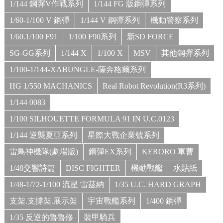
1/144 鋼彈V作戰系列
1/144 FG 版鋼彈系列
1/60-1/100 V 鋼彈
1/144 V 鋼彈系列
機動警察系列
1/60.1/100 F91
1/100 F90系列
新SD FORCE
SG-GG系列
1/144 X
1/100 X
MSV
其他鋼彈系列
1/100-1/144-XABUNGLE-薩奔格爾系列
HG 1/550 MACHANICS
Real Robot Revolution(R3系列)
1/144 0083
1/100 SILHOUETTE FORMULA 91 IN U.C.0123
1/144 逆襲夏亞系列
星際大戰企業號系列
雷鳥神機隊(劇場版)
鋼彈EX系列
KERORO 軍曹
1/48交響詩篇
DISC FIGHTER
機動戰艦
水貼紙
1/48-1/72-1/100 流星 雷茲納
1/35 U.C. HARD GRAPH
支架.支撐架.展示架
宇宙戰艦系列
1/400 鋼彈
1/35 反逆的魯魯修
裝甲騎兵