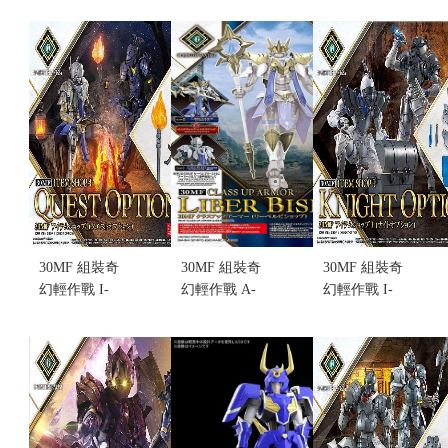
博戰士 (不挑
KNIGHT 洛
WIZARD 洛
盒況)
桑騎士 組裝
桑巫師 組裝
售價:650
模型 (不挑盒
模型 (不挑盒
況)
況)
售價:460
售價:460
30MF 組裝奇
30MF 組裝奇
30MF 組裝奇
幻輕作戰 I-
幻輕作戰 A-
幻輕作戰 I-
04 道具店
09 里博主教
01 道具店1
4(冒險配件)
升級鎧甲(不
(騎士配件)
(不挑盒況)
挑盒況)(售完
(不挑盒況)
售價:200
缺貨...
售價:185
售價:0