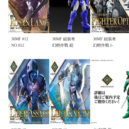
30MF #12
30MF 組裝奇
30MF 組裝奇
NO.012
幻輕作戰 鎧
幻輕作戰 I-
ROSAN
真傳武士騎
02 道具店2
LANCER 洛
兵 蒼穹之魁
(鬥士配件)
桑槍兵 組裝
人(不挑盒況)
(不挑盒況)
模型(不挑盒
(售完缺貨...
售價:190
況)(售完缺
售價:0
貨...
售價:0