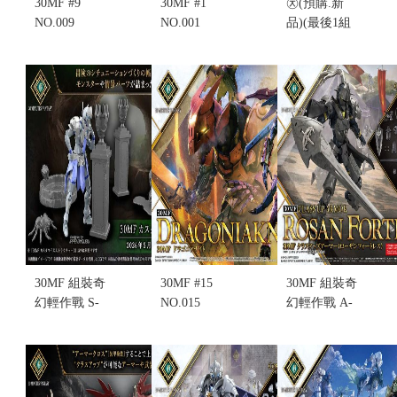
30MF #9
30MF #1
㉨(預購.新
NO.009
NO.001
品)(最後1組
LIBER
LIBER
可訂購)(2026
ASSASSIN
KNIGHT 里
年10月生產
里博刺客 組
博騎士 組裝
販售)萬代
裝模型(不挑
模型 (不挑盒
30MF 組裝奇
盒況)(售完缺
況)
幻輕作戰 鎧
貨...
售價:460
真傳武士騎
售價:0
兵 閃光之紫
音(不挑盒況)
售價:1150
30MF 組裝奇
30MF #15
30MF 組裝奇
幻輕作戰 S-
NO.015
幻輕作戰 A-
03 改裝景物3
DRAGONIAKNIGHT
21 洛桑要塞
(不挑盒況)
龍人騎士 組
升級鎧甲(不
售價:280
裝模型(不挑
挑盒況)(售完
盒況)(售完缺
缺貨...