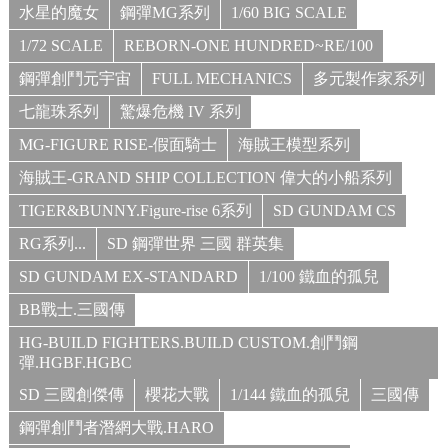
水星的魔女
鋼彈MG系列
1/60 BIG SCALE
1/72 SCALE
REBORN-ONE HUNDRED~RE/100
鋼彈創鬥元宇宙
FULL MECHANICS
多元製作家系列
七龍珠系列
驚爆危機 IV 系列
MG-FIGURE RISE-假面騎士
海賊王模型系列
海賊王-GRAND SHIP COLLECTION 偉大的小船系列
TIGER&BUNNY.Figure-rise 6系列
SD GUNDAM CS
RG系列...
SD 鋼彈世界 三國 群英集
SD GUNDAM EX-STANDARD
1/100 鐵血的孤兒
BB戰士.三國傳
HG-BUILD FIGHTERS.BUILD CUSTOM.創鬥鋼
彈.HGBF.HGBC
SD 三國創傑傳
櫻花大戰
1/144 鐵血的孤兒
三國傳
鋼彈創鬥者潛網大戰.HARO