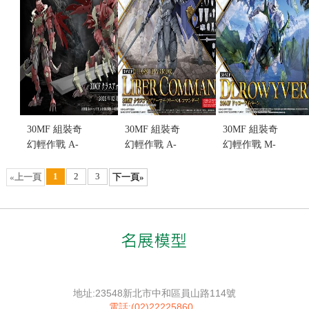
貨...
售價:0
售價:0
30MF 組裝奇
30MF 組裝奇
30MF 組裝奇
幻輕作戰 A-
幻輕作戰 A-
幻輕作戰 M-
17 龍人領主
20 里博指揮
02 卓爾雙足
升級鎧甲(不
官 升級鎧甲
飛龍 (不挑盒
1
2
3
«上一頁
下一頁»
挑盒況)(售完
(不挑盒況)
況)(售完缺
缺貨...
(售完缺貨...
貨...
售價:0
售價:0
售價:0
地址:23548新北市中和區員山路114號
電話:(02)22225860