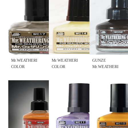
墨線液 深棕
MULTI
SHADE
色 (不挑盒
WHITE 白色
BROWN 陰
況)
40ml(不挑盒
影棕色 40ml
售價:120
況)
(不挑盒況)
售價:100
售價:120
Mr.WEATHERING
Mr.WEATHERING
GUNZE
COLOR
COLOR
Mr.WEATHERING
WC17 擬真
WC14 擬真
COLOR
風化(舊化)漆
風化(舊化)漆
WC02 擬真
MATT
WHITE
風化(舊化)漆
UMBER 琥珀
DUST 白塵
WC02
色 40ml (不
色 40ml(不挑
GROUND
挑盒況)
盒況)
BROWN 原
售價:100
售價:100
野棕色 40ml
(不挑盒況)
售價:120