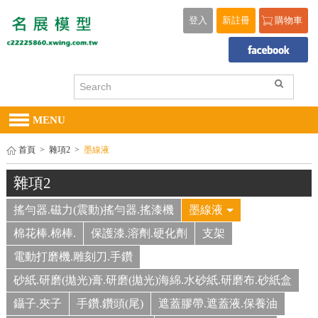
登入
新註冊
購物車
MENU
首頁
>
雜項2
>
墨線液
雜項2
搖勻器.磁力(震動)搖勻器.搖漆機
墨線液
棉花棒.棉棒.
保護漆.溶劑.硬化劑
支架
電動打磨機.雕刻刀.手鑽
砂紙.研磨(拋光)膏.研磨(拋光)海綿.水砂紙.研磨布.砂紙盒
鑷子.夾子
手鑽.鑽頭(尾)
遮蓋膠帶.遮蓋液.保養油