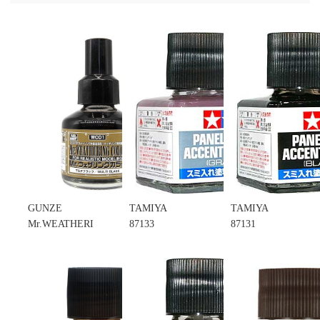
GUNZE
TAMIYA
TAMIYA
Mr.WEATHERING
87133
87131
COLOR
PANEL LINE
PANEL LINE
WC01 擬真
ACCENT
ACCENT
風化(舊化)漆
COLOR(GRAY)
COLOR(BLACK)
MULTI
墨線液 灰色
墨線液 黑色
BLACK 黑色
(不挑盒況)
(不挑盒況)
40ml (不挑盒
售價:120
售價:120