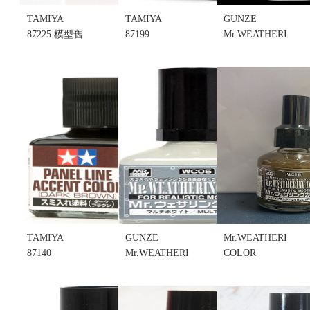
TAMIYA
TAMIYA
GUNZE
87225 模型舊
87199
Mr.WEATHERING
化專用碎裂
PANEL LINE
COLOR 擬真
液 (不挑盒
ACCENT
風化(舊化)漆
況)
COLOR(DARK
WC06
售價:120
GRAY)墨線
MULTI
液 深灰色
GRAY 灰色
(不挑盒況)
40ml (不挑盒
售價:120
況)
售價:120
TAMIYA
GUNZE
Mr.WEATHERING
87140
Mr.WEATHERING
COLOR
PANEL LINE
COLOR
WC18 擬真
ACCENT
WC05 擬真
風化(舊化)漆
COLOR(BROWN)
風化(舊化)漆
WC18