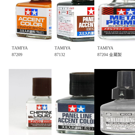
況)
售價:120
TAMIYA
TAMIYA
TAMIYA
87209
87132
87204 金屬製
ACCENT
PANEL LINE
品專用 噴底
COLOR
ACCENT
漆透明色 (不
(ORANGE
COLOR(BROWN)
挑盒況)
BROWN) 墨
墨線液 棕色
售價:120
線液 橙棕色
(不挑盒況)
(不挑盒況)
售價:120
售價:120