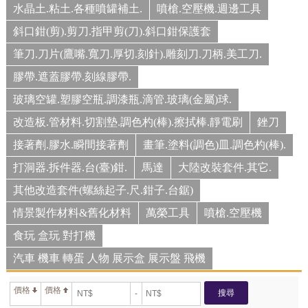
水晶土.粘土.各種噴罐補土.
噴槍.空壓機.週邊工具
斜口鉗(剪).剪刀.指甲剪(刀).斜口鉗保護套
筆刀.刀片(鷹嘴.寬刀.厚切.刻針).雕刻刀.刀柄.美工刀.
膠帶.遮蓋膠帶.刻線膠帶.
玻璃空罐.塑膠空瓶.調漆瓶.滴管.玻璃(金屬)球.
改造板.管材料.切割墊.調色杓(棒).擦拭棒.靜電刷
銼刀
接著劑.膠水.瞬間接著劑
畫筆.塗料(調色)皿.調色杓(棒).
打洞器.拆件器.台(臺)鉗.
馬達
大陸改裝套件.其它.
其他改造套件(螺絲起子.尺.鉗子.台鋸)
情景製作材料&舊化材料
萬榮工具
噴槍.空壓機
食玩 盒玩 對打機
汽車 機車 轉蛋 人物 展示盒 展示盤 飛機
價格
價格
搜尋
-