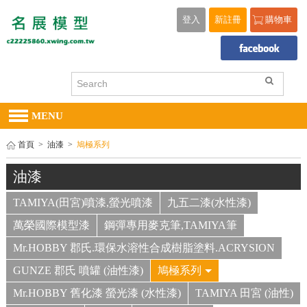
登入
新註冊
購物車
MENU
首頁
>
油漆
>
鳩極系列
油漆
TAMIYA(田宮)噴漆,螢光噴漆
九五二漆(水性漆)
萬榮國際模型漆
鋼彈專用麥克筆,TAMIYA筆
Mr.HOBBY 郡氏.環保水溶性合成樹脂塗料.ACRYSION
GUNZE 郡氏 噴罐 (油性漆)
鳩極系列
Mr.HOBBY 舊化漆 螢光漆 (水性漆)
TAMIYA 田宮 (油性)