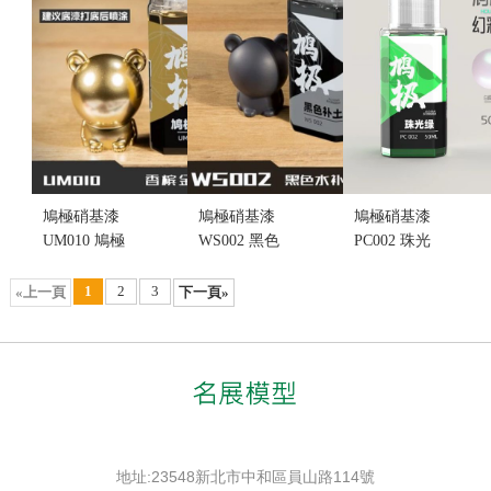
鳩極硝基漆
鳩極硝基漆
鳩極硝基漆
UM010 鳩極
WS002 黑色
PC002 珠光
香檳金
水補土
綠 50ML (不
100ML (不挑
100ML (不挑
挑盒況)
1
2
3
«上一頁
下一頁»
盒況)
盒況)
售價:115
售價:175
售價:160
地址:23548新北市中和區員山路114號