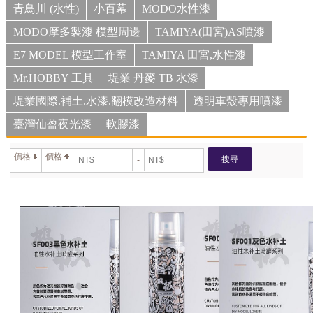
青鳥川 (水性)
小百幕
MODO水性漆
MODO摩多製漆 模型周邊
TAMIYA(田宮)AS噴漆
E7 MODEL 模型工作室
TAMIYA 田宮,水性漆
Mr.HOBBY 工具
堤業 丹麥 TB 水漆
堤業國際.補土.水漆.翻模改造材料
透明車殼專用噴漆
臺灣仙盈夜光漆
軟膠漆
價格
價格
搜尋
-