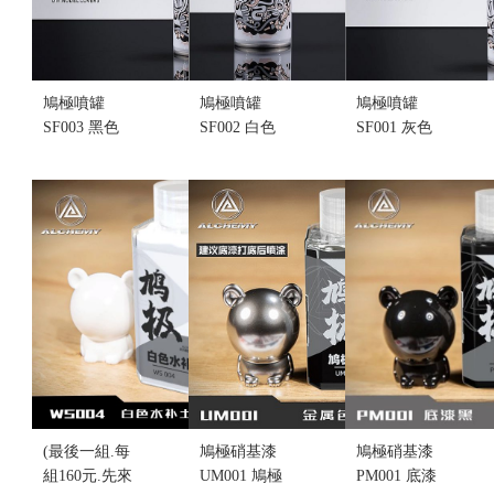
鳩極噴罐
鳩極噴罐
鳩極噴罐
SF003 黑色
SF002 白色
SF001 灰色
水補土 (不挑
水補土(不挑
水補土 (不挑
盒況)
盒況)
盒況)
售價:175
售價:175
售價:175
(最後一組.每
鳩極硝基漆
鳩極硝基漆
組160元.先來
UM001 鳩極
PM001 底漆