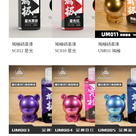
鳩極硝基漆
鳩極硝基漆
鳩極硝基漆
SC012 星光
SC010 星光
UM011 鳩極
黑鐵 50ML
紅 50ML (不
橙金 100ML
(不挑盒況)
挑盒況)
(不挑盒況)
售價:120
售價:120
售價:175