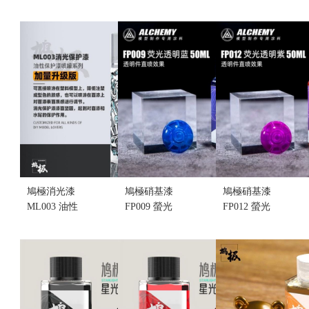
電詢問)鳩極
金屬色
黑 100ML
硝基漆
100ML(不挑
(不挑盒況)
WS004 白色
盒況)(售完缺
(售完缺貨...
水補土
貨...
售價:0
100ML (不挑
售價:0
盒況)
售價:0
鳩極消光漆
鳩極硝基漆
鳩極硝基漆
ML003 油性
FP009 螢光
FP012 螢光
消光透明保
透明藍 50ML
透明紫 50ML
護噴罐漆(不
(不挑盒況)
(不挑盒況)
挑盒況)
售價:115
售價:115
售價:180