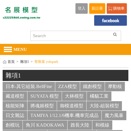
登入
新註冊
購物車
MENU
首頁
>
雜項1
>
聖斯基 yolopark
雜項1
日本-其它組裝.BellFine
ZZA模型
鐵創模型
摩動核
藏道模型
SUYATA 模型
大林模型
橘貓工業
核能矩陣
將魂姬模型
御模道模型
大陸-組裝模型
日文雜誌
TAMIYA 1/12.1/6機車.機車完成品
魔力風暴
創模玩
角川 KADOKAWA
酋長大陸
和模線