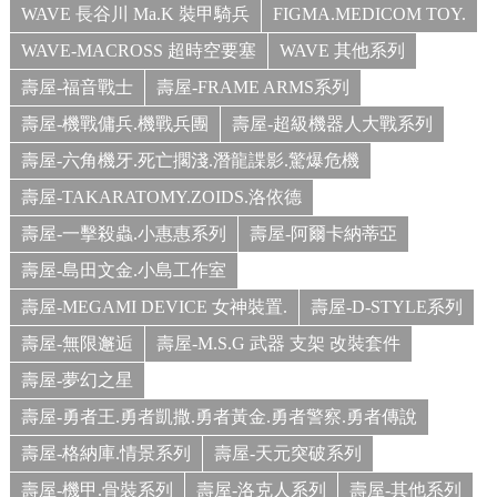
WAVE 長谷川 Ma.K 裝甲騎兵
FIGMA.MEDICOM TOY.
WAVE-MACROSS 超時空要塞
WAVE 其他系列
壽屋-福音戰士
壽屋-FRAME ARMS系列
壽屋-機戰傭兵.機戰兵團
壽屋-超級機器人大戰系列
壽屋-六角機牙.死亡擱淺.潛龍諜影.驚爆危機
壽屋-TAKARATOMY.ZOIDS.洛依德
壽屋-一擊殺蟲.小惠惠系列
壽屋-阿爾卡納蒂亞
壽屋-島田文金.小島工作室
壽屋-MEGAMI DEVICE 女神裝置.
壽屋-D-STYLE系列
壽屋-無限邂逅
壽屋-M.S.G 武器 支架 改裝套件
壽屋-夢幻之星
壽屋-勇者王.勇者凱撒.勇者黃金.勇者警察.勇者傳說
壽屋-格納庫.情景系列
壽屋-天元突破系列
壽屋-機甲.骨裝系列
壽屋-洛克人系列
壽屋-其他系列