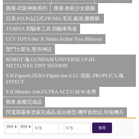
壽屋-武裝神姬系列
壽屋-創彩少女庭園
日系.P.O.P.山口式.FIGMA.毛豆.氣泡.撕撕樂.
TAMIYA 四驅車工具.四驅車馬達
CCS TOYS.Sky X Studio.Action Toys.Blitzway
聖鬥士星矢.聖衣神話
ROBOT 魂.GUNDAM UNIVERSE.VF.HI-
METAl.NXE.TINY SESSION
S.H.Figuarts.ZERO.Figure-rise.S.I.C 假面..PROPLICA.魂
EFFECT
S.H.Monster Arts.ULTRA ACT.U.M.W.名將
戰車,船艦完成品
閃電霹靂車塗裝完成品.組合模型.機甲創世紀.特裝機兵
價格
價格
搜尋
-