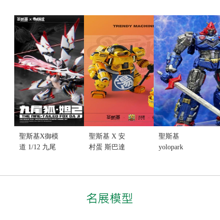
聖斯基X御模
聖斯基 X 安
聖斯基
道 1/12 九尾
村蛋 斯巴達
yolopark
狐 妲己 御藏
克 Spa Duck
AMK PRO 超
版 組裝可動
小黃鴨 再販
電磁V 波羅5
(不挑盒況)
組裝模型 (不
號 合金可動
(售完缺貨...
挑盒況.只能
20cm(不挑盒
售價:0
宅配)(售完缺
況)(售完缺
貨...
貨...