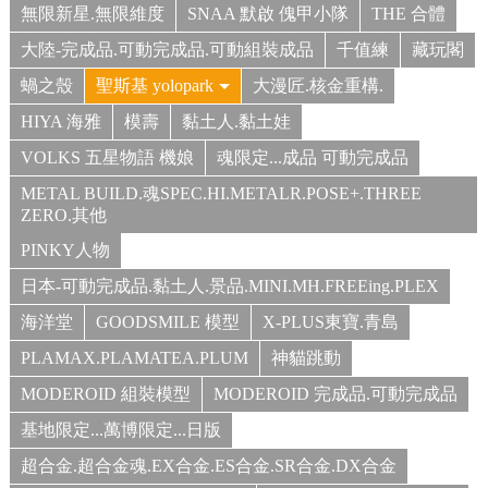
無限新星.無限維度
SNAA 默啟 傀甲小隊
THE 合體
大陸-完成品.可動完成品.可動組裝成品
千值練
藏玩閣
蝸之殼
聖斯基 yolopark
大漫匠.核金重構.
HIYA 海雅
模壽
黏土人.黏土娃
VOLKS 五星物語 機娘
魂限定...成品 可動完成品
METAL BUILD.魂SPEC.HI.METALR.POSE+.THREE
ZERO.其他
PINKY人物
日本-可動完成品.黏土人.景品.MINI.MH.FREEing.PLEX
海洋堂
GOODSMILE 模型
X-PLUS東寶.青島
PLAMAX.PLAMATEA.PLUM
神貓跳動
MODEROID 組裝模型
MODEROID 完成品.可動完成品
基地限定...萬博限定...日版
超合金.超合金魂.EX合金.ES合金.SR合金.DX合金