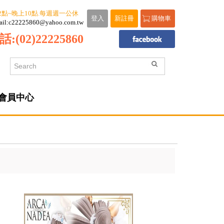
2點~晚上10點.每週週一公休
登入
新註冊
購物車
ail:c22225860@yahoo.com.tw
話:
(02)22225860
會員中心