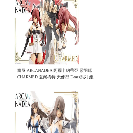
壽屋 ARCANADEA 阿爾卡納蒂亞 霞羽瑶
CHARMED 夏爾梅特 天使型 Dears系列 組
裝模型 (不挑盒況)(售完缺貨...
售價:0