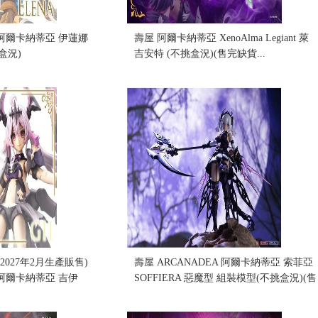
A 阿爾卡納蒂亞 伊蓮娜
壽屋 阿爾卡納蒂亞 XenoAlma Legiant 萊
盒況)
吉安特 (不挑盒況)(售完缺貨...
售價:0
(2027年2月生產販售)
壽屋 ARCANADEA 阿爾卡納蒂亞 索菲亞
A 阿爾卡納蒂亞 吉伊
SOFFIERA 惡魔型 組裝模型(不挑盒況)(售
(不挑盒況)
完缺貨...
售價:0