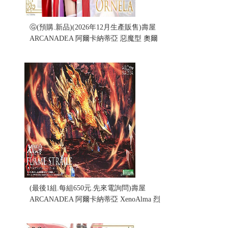
Ⓖ(預購.新品)(2026年12月生產販售)壽屋
ARCANADEA 阿爾卡納蒂亞 惡魔型 奧爾
妮菈 Ornella(不挑盒況)
售價:1500
(最後1組.每組650元.先來電詢問)壽屋
ARCANADEA 阿爾卡納蒂亞 XenoAlma 烈
焰 斯特拉爾 組裝模型 (不挑盒況)
售價:0