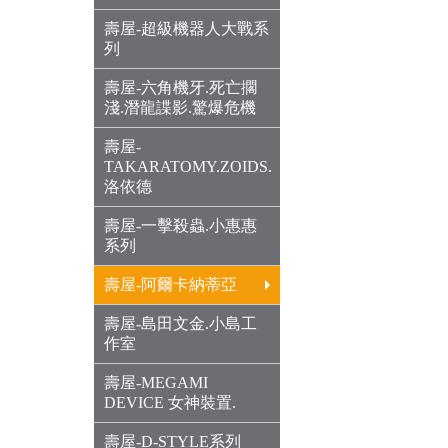
壽屋-超級機器人大戰系
列
壽屋-六角機牙.死亡擱
淺.潛龍諜影.驚爆危機
壽屋-
TAKARATOMY.ZOIDS.
洛依德
壽屋-一擊殺蟲.小惠惠
系列
壽屋-阿爾卡納蒂亞
壽屋-島田文金.小島工
作室
壽屋-MEGAMI
DEVICE 女神裝置.
壽屋-D-STYLE系列