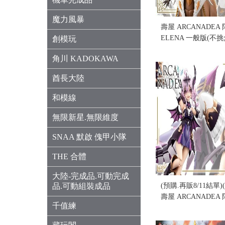
魔力風暴
壽屋 ARCANADE
ELENA 一般版(不挑
創模玩
售價:1730
角川 KADOKAWA
酋長大陸
和模線
無限新星.無限維度
SNAA 默啟 傀甲小隊
THE 合體
大陸-完成品.可動完成
品.可動組裝成品
(預購.再販8/11結單)
壽屋 ARCANADE
千值練
GII 組裝模型 再販 
售價:1700