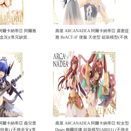
A 阿爾卡納蒂亞 阿爾雅
壽屋 ARCANADEA 阿爾卡納蒂亞 露蜜提
盒況)(售完缺貨...
雅 ReACT-iF 便服 天使型 組裝模型(不挑
盒況)(售完缺貨...
售價:0
A 阿爾卡納蒂亞 薇兒蕾
壽屋 ARCANADEA 阿爾卡納蒂亞 蛇女型
特典) (不挑盒況)(售
Dears 梅爾提娜 組裝模型(AR011) (不挑盒