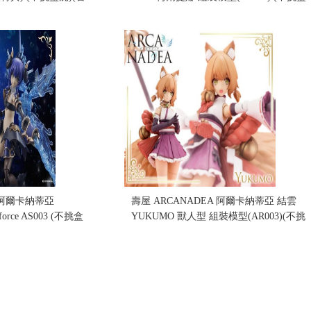
況)
售價:1750
A 阿爾卡納蒂亞
壽屋 ARCANADEA 阿爾卡納蒂亞 結雲
eforce AS003 (不挑盒
YUKUMO 獸人型 組裝模型(AR003)(不挑
盒況)
售價:1620