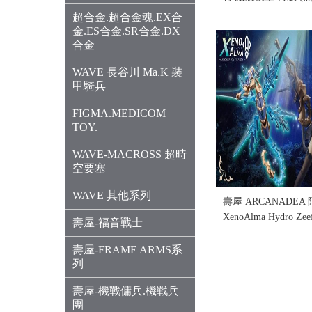
完缺貨...
超合金.超合金魂.EX合
售價:0
金.ES合金.SR合金.DX
合金
WAVE 長谷川 Ma.K 裝
甲騎兵
FIGMA.MEDICOM
TOY.
WAVE-MACROSS 超時
空要塞
WAVE 其他系列
壽屋 ARCANADE
XenoAlma Hydro Ze
壽屋-福音戰士
況)(售完缺貨...
售價:0
壽屋-FRAME ARMS系
列
壽屋-機戰傭兵.機戰兵
團