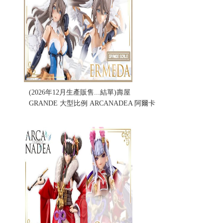
(2026年12月生產販售...結單)壽屋
GRANDE 大型比例 ARCANADEA 阿爾卡
納蒂亞 ERMEDA 艾爾梅達 (不挑盒況)
售價:0