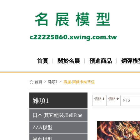
首頁
關於名展
預進商品
鋼彈模
首頁
>
雜項1
>
壽屋-阿爾卡納蒂亞
價格
價格
雜項1
日本-其它組裝.BellFine
ZZA模型
鐵創模型