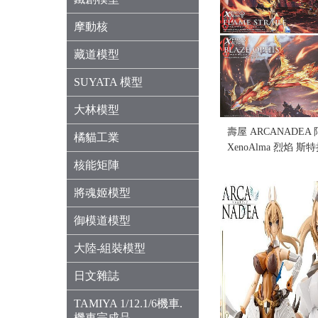
摩動核
藏道模型
SUYATA 模型
大林模型
壽屋 ARCANADE
橘貓工業
XenoAlma 烈焰 斯
盒況)
核能矩陣
售價:1330
將魂姬模型
御模道模型
大陸-組裝模型
日文雜誌
TAMIYA 1/12.1/6機車.
機車完成品