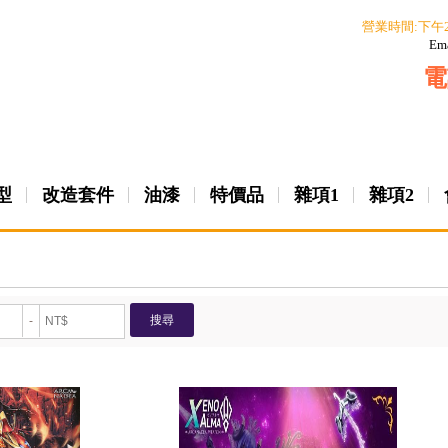
營業時間:下午
Em
電
型
改造套件
油漆
特價品
雜項1
雜項2
搜尋
-