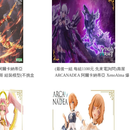
A 阿爾卡納蒂亞
(最後一組.每組1100元.先來電詢問)壽屋
奧菲斯 組裝模型(不挑盒
ARCANADEA 阿爾卡納蒂亞 XenoAlma 爆
炎之獅 (無主體) (不挑盒況)
售價:0