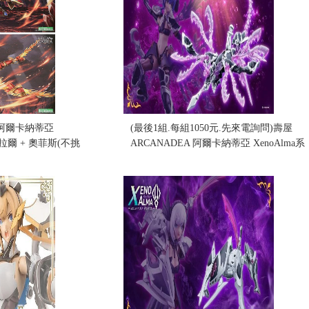
A 阿爾卡納蒂亞
(最後1組.每組1050元.先來電詢問)壽屋
特拉爾 + 奧菲斯(不挑
ARCANADEA 阿爾卡納蒂亞 XenoAlma系
列 潮噬 奧爾凱托 組裝模型 (無主體)
(AS010) (不挑盒況)
售價:0