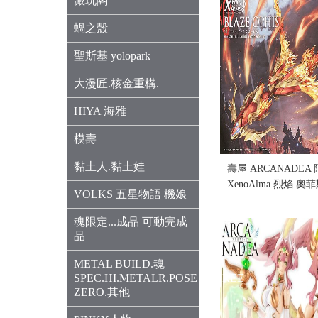
藏玩閣
蝸之殼
聖斯基 yolopark
大漫匠.核金重構.
HIYA 海雅
模壽
黏土人.黏土娃
壽屋 ARCANADE
XenoAlma 烈焰 
VOLKS 五星物語 機娘
況)(售完缺貨...
售價:0
魂限定...成品 可動完成
品
METAL BUILD.魂
SPEC.HI.METALR.POSE+.THREE
ZERO.其他