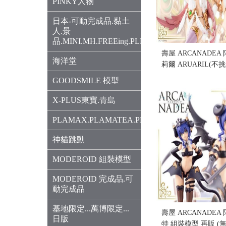
PINKY人物
日本-可動完成品.黏土
人.景
品.MINI.MH.FREEing.PLEX
壽屋 ARCANADE
海洋堂
莉爾 ARUARIL(不挑
售價:0
GOODSMILE 模型
X-PLUS東寶.青島
PLAMAX.PLAMATEA.PLUM
神貓跳動
MODEROID 組裝模型
MODEROID 完成品.可
動完成品
基地限定...萬博限定...
壽屋 ARCANADE
日版
特 組裝模型 再販 (無