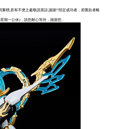
視同棄標,若有不便之處敬請原諒,謝謝!!預定成功者，若匯款者帳
、星期一公休)，請您耐心等待，謝謝您...