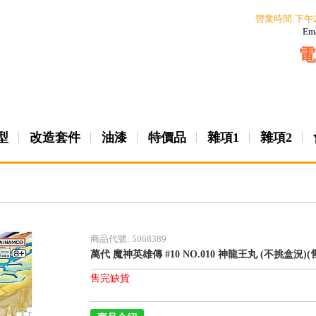
營業時間:下午
Em
電
型
改造套件
油漆
特價品
雜項1
雜項2
商品代號: 5068389
萬代 魔神英雄傳 #10 NO.010 神龍王丸 (不挑盒況)(
售完缺貨