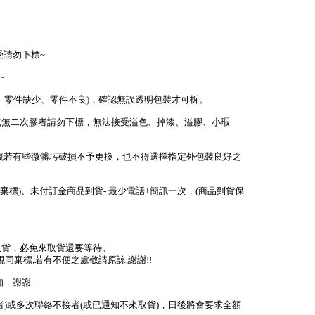
受請勿下標~
~
少、零件缺少、零件不良)，確認無誤透明包裝才可拆。
或無二次膠者請勿下標，無法接受溢色、掉漆、溢膠、小瑕
外觀若有些微髒圬破損不予更換，也不得選擇指定外包裝良好之
棄標)、未付訂金商品到貨- 最少電話+簡訊一次，(商品到貨保
取貨，必免來取貨還要等待。
視同棄標,若有不便之處敬請原諒,謝謝!!
謝謝...
者)或多次聯絡不接者(或已通知不來取貨)，日後將會要求全額