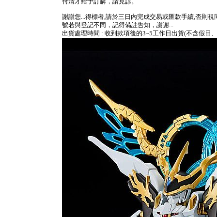
付清才給予訂購，請見諒。
謝謝您...得標者,請於三日內完成交易或匯款手續,否則
號若與登記不同，記得備註告知，謝謝...
出貨處理時間 : 收到款項後的3~5工作日出貨(不含假日