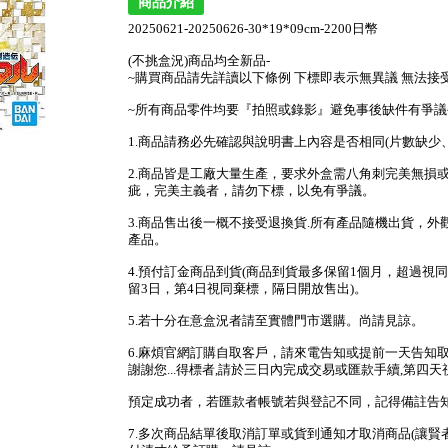
商品介紹
20250621-20250626-30*19*09cm-2200日幣
(不挑盒況)商品均全新品-
~購買商品請先詳讀以下條例 下標即表示無異議 無法接
~所有商品零件均要『拍照或錄影』避免事後缺件有爭議
1.商品請務必先確認與說明書上內容是否相同(片數缺
2.商品皆是工廠大量生產，要求外盒需八角刺完美無損
疵，完美主義者，請勿下標，以免有爭議。
3.商品售出後一概不接受退換貨.所有產品隨機出貨，
產品。
4.預付訂金商品到貨(商品到貨最多保留1個月，超過視同
留3日，第4日視同棄標，隔日開放售出)。
5.若十分在意盒況者請至實體門市選購。尚請見諒。
6.麻煩官網訂購自取客戶，請來電告知或提前一天告知
謝謝您...得標者,請於三日內完成交易或匯款手續,第四天
預定成功者，若匯款者帳號若與登記不同，記得備註告知，
7.多次商品結單後取消訂單或貨到通知才取消商品(讓賢