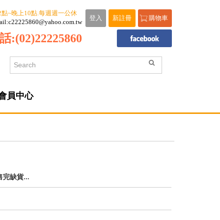
2點~晚上10點.每週週一公休
登入
新註冊
購物車
ail:c22225860@yahoo.com.tw
話:
(02)22225860
會員中心
售完缺貨...