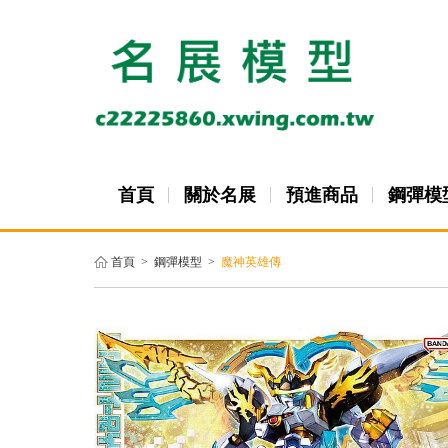
首頁
關於名展
預進商品
鋼彈模
首頁
>
鋼彈模型
>
魔神英雄傳