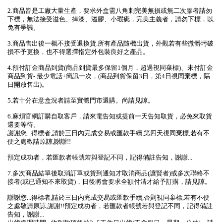
2.商品皆是工廠大量生產，要求外盒需八角刺完美無損或無二次膠者請勿
下標，無法接受溢色、掉漆、溢膠、小瑕疵，完美主義者，請勿下標，以
免有爭議。
3.商品售出後一概不接受退換貨.所有產品隨機出貨，外觀若有些微髒圬破
損不予更換，也不得選擇指定外包裝良好之產品。
4.預付訂金商品到貨(商品到貨最多保留1個月，超過視同棄標)、未付訂金
商品到貨- 最少電話+簡訊一次，(商品到貨保留3日，第4日視同棄標，隔
日開放售出)。
5.若十分在意盒況者請至實體門市選購。尚請見諒。
6.麻煩官網訂購自取客戶，請來電告知或提前一天告知取貨，必免來取貨
還要等待。
謝謝您...得標者,請於三日內完成交易或匯款手續,第四天視同棄標,若有不
便之處敬請原諒,謝謝!!
預定成功者，若匯款者帳號若與登記不同，記得備註告知，謝謝...
7.多次商品結單後取消訂單或貨到通知才取消商品(讓賢者)或多次聯絡不
接者(或已通知不來取貨)，日後將會要求全額付清才給予訂購，請見諒。
謝謝您...得標者,請於三日內完成交易或匯款手續,否則視同棄標,若有不便
之處敬請原諒,謝謝!!預定成功者，若匯款者帳號若與登記不同，記得備註
告知，謝謝...