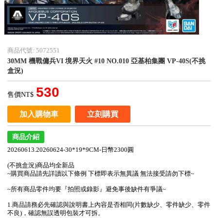
商品代號: 5072551
30MM 機戰傭兵VI 境界天火 #10 NO.010 亞基柏集團 VP-40S(不挑
盒況)
530
售價NT$
加入購物車
立刻購買
商品介紹
20260613.20260624-30*19*9CM-日幣2300圓
(不挑盒況)商品均全新品
~購買商品請先詳讀以下條例 下標即表示無異議 無法接受請勿下標~
~所有商品零件均要『拍照或錄影』避免事後缺件有爭議~
1.商品請務必先確認與說明書上內容是否相同(片數缺少、零件缺少、零件
不良)，確認無誤透明包裝才可拆。