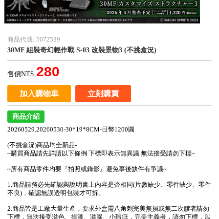
商品代號: 5072539
30MF 組裝奇幻輕作戰 S-03 改裝景物3 (不挑盒況)
280
售價NT$
加入購物車
立刻購買
商品介紹
20260529.20260530-30*19*8CM-日幣1200圓
(不挑盒況)商品均全新品-
~購買商品請先詳讀以下條例 下標即表示無異議 無法接受請勿下標~
~所有商品零件均要『拍照或錄影』避免事後缺件有爭議~
1.商品請務必先確認與說明書上內容是否相同(片數缺少、零件缺少、零件
不良)，確認無誤透明包裝才可拆。
2.商品皆是工廠大量生產，要求外盒需八角刺完美無損或無二次膠者請勿
下標，無法接受溢色、掉漆、溢膠、小瑕疵，完美主義者，請勿下標，以