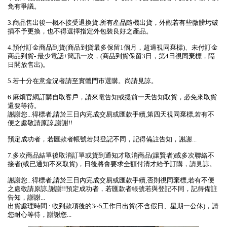
免有爭議。
3.商品售出後一概不接受退換貨.所有產品隨機出貨，外觀若有些微髒圬破
損不予更換，也不得選擇指定外包裝良好之產品。
4.預付訂金商品到貨(商品到貨最多保留1個月，超過視同棄標)、未付訂金
商品到貨- 最少電話+簡訊一次，(商品到貨保留3日，第4日視同棄標，隔
日開放售出)。
5.若十分在意盒況者請至實體門市選購。尚請見諒。
6.麻煩官網訂購自取客戶，請來電告知或提前一天告知取貨，必免來取貨
還要等待。
謝謝您...得標者,請於三日內完成交易或匯款手續,第四天視同棄標,若有不
便之處敬請原諒,謝謝!!
預定成功者，若匯款者帳號若與登記不同，記得備註告知，謝謝...
7.多次商品結單後取消訂單或貨到通知才取消商品(讓賢者)或多次聯絡不
接者(或已通知不來取貨)，日後將會要求全額付清才給予訂購，請見諒。
謝謝您...得標者,請於三日內完成交易或匯款手續,否則視同棄標,若有不便
之處敬請原諒,謝謝!!預定成功者，若匯款者帳號若與登記不同，記得備註
告知，謝謝...
出貨處理時間 : 收到款項後的3~5工作日出貨(不含假日、星期一公休)，請
您耐心等待，謝謝您...