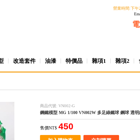
營業時間:下午
Em
電
型
改造套件
油漆
特價品
雜項1
雜項2
商品代號: VN002-G
鋼鐵模型 MG 1/100 VN002W 多足綠鐵球 鋼球 
450
售價NT$