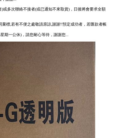
者)或多次聯絡不接者(或已通知不來取貨)，日後將會要求全額
視同棄標,若有不便之處敬請原諒,謝謝!!預定成功者，若匯款者帳
、星期一公休)，請您耐心等待，謝謝您...