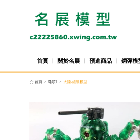
首頁
關於名展
預進商品
鋼彈模
首頁
>
雜項1
>
大陸-組裝模型