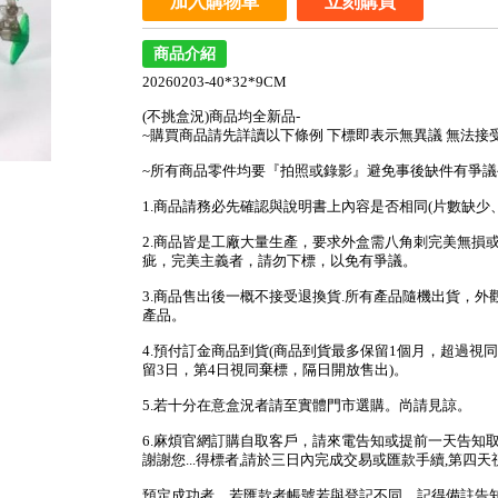
加入購物車
立刻購買
商品介紹
20260203-40*32*9CM
(不挑盒況)商品均全新品-
~購買商品請先詳讀以下條例 下標即表示無異議 無法接
~所有商品零件均要『拍照或錄影』避免事後缺件有爭議
1.商品請務必先確認與說明書上內容是否相同(片數缺
2.商品皆是工廠大量生產，要求外盒需八角刺完美無損
疵，完美主義者，請勿下標，以免有爭議。
3.商品售出後一概不接受退換貨.所有產品隨機出貨，
產品。
4.預付訂金商品到貨(商品到貨最多保留1個月，超過視同
留3日，第4日視同棄標，隔日開放售出)。
5.若十分在意盒況者請至實體門市選購。尚請見諒。
6.麻煩官網訂購自取客戶，請來電告知或提前一天告知
謝謝您...得標者,請於三日內完成交易或匯款手續,第四天
預定成功者，若匯款者帳號若與登記不同，記得備註告知，