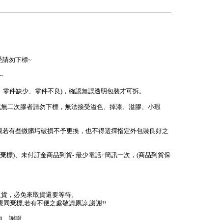
受請勿下標~
~
少、零件缺少、零件不良)，確認無誤透明包裝才可拆。
或無二次膠者請勿下標，無法接受溢色、掉漆、溢膠、小瑕
外觀若有些微髒圬破損不予更換，也不得選擇指定外包裝良好之
棄標)、未付訂金商品到貨- 最少電話+簡訊一次，(商品到貨保
取貨，必免來取貨還要等待。
視同棄標,若有不便之處敬請原諒,謝謝!!
謝謝...