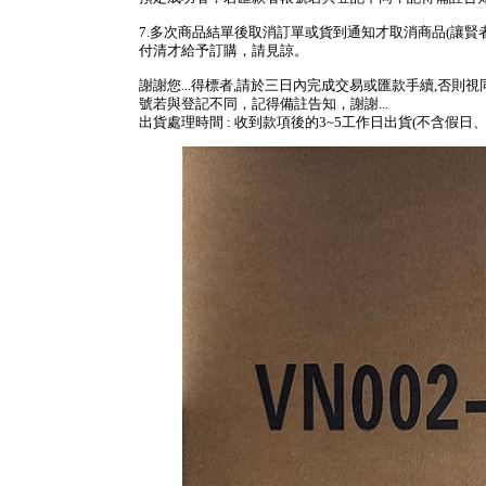
7.多次商品結單後取消訂單或貨到通知才取消商品(讓賢
付清才給予訂購，請見諒。
謝謝您...得標者,請於三日內完成交易或匯款手續,否則
號若與登記不同，記得備註告知，謝謝...
出貨處理時間 : 收到款項後的3~5工作日出貨(不含假日