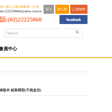
2點~晚上10點.每週週一公休
登入
新註冊
購物車
ail:c22225860@yahoo.com.tw
話:
(02)22225860
會員中心
透明綠版本 組裝模型(不挑盒況)