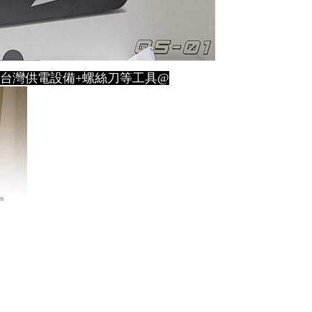
0V台灣供電設備+螺絲刀等工具@