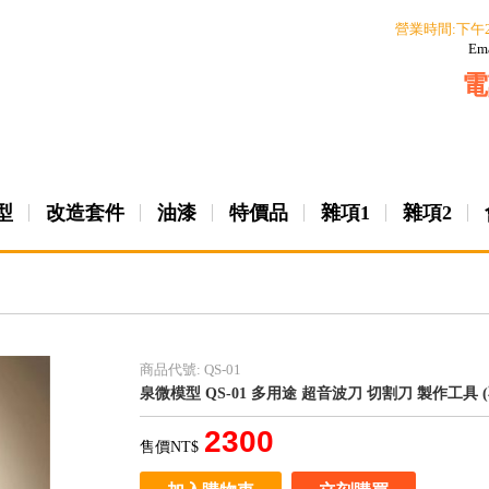
營業時間:下午
Em
電
型
改造套件
油漆
特價品
雜項1
雜項2
商品代號: QS-01
泉微模型 QS-01 多用途 超音波刀 切割刀 製作工具 
2300
售價NT$