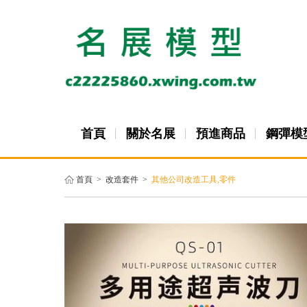
首頁
關於名展
預進商品
鋼彈模
首頁
>
改造套件
>
其他公司改造工具,零件