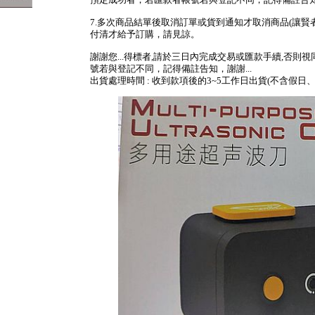
預定成功者，若匯款者帳號若與登記不同，記得備註告知，
7.多次商品結單後取消訂單或貨到通知才取消商品(讓賢
付清才給予訂購，請見諒。
謝謝您...得標者,請於三日內完成交易或匯款手續,否則
號若與登記不同，記得備註告知，謝謝...
出貨處理時間 : 收到款項後的3~5工作日出貨(不含假日