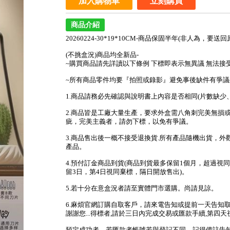
加入購物車
立刻購買
商品介紹
20260224-30*19*10CM-商品保固半年(非人為，要送
(不挑盒況)商品均全新品-
~購買商品請先詳讀以下條例 下標即表示無異議 無法接
~所有商品零件均要『拍照或錄影』避免事後缺件有爭議
1.商品請務必先確認與說明書上內容是否相同(片數缺
2.商品皆是工廠大量生產，要求外盒需八角刺完美無損
疵，完美主義者，請勿下標，以免有爭議。
3.商品售出後一概不接受退換貨.所有產品隨機出貨，
產品。
4.預付訂金商品到貨(商品到貨最多保留1個月，超過視同
留3日，第4日視同棄標，隔日開放售出)。
5.若十分在意盒況者請至實體門市選購。尚請見諒。
6.麻煩官網訂購自取客戶，請來電告知或提前一天告知
謝謝您...得標者,請於三日內完成交易或匯款手續,第四天