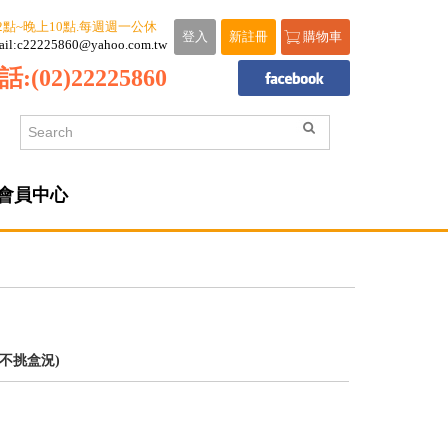
2點~晚上10點.每週週一公休
登入
新註冊
購物車
ail:c22225860@yahoo.com.tw
話:
(02)22225860
會員中心
(不挑盒況)