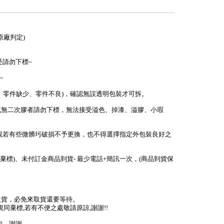
回原廠判定)
受請勿下標~
~
少、零件缺少、零件不良)，確認無誤透明包裝才可拆。
或無二次膠者請勿下標，無法接受溢色、掉漆、溢膠、小瑕
外觀若有些微髒圬破損不予更換，也不得選擇指定外包裝良好之
棄標)、未付訂金商品到貨- 最少電話+簡訊一次，(商品到貨保
取貨，必免來取貨還要等待。
視同棄標,若有不便之處敬請原諒,謝謝!!