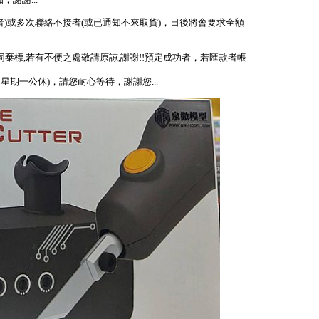
謝謝...
者)或多次聯絡不接者(或已通知不來取貨)，日後將會要求全額
視同棄標,若有不便之處敬請原諒,謝謝!!預定成功者，若匯款者帳
、星期一公休)，請您耐心等待，謝謝您...