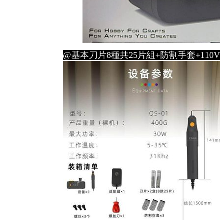
@基本刀片8種共25片組+防割手套+11