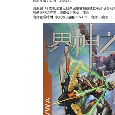
付清才給予訂購，請見諒。
謝謝您...得標者,請於三日內完成交易或匯款手續,否則
號若與登記不同，記得備註告知，謝謝...
出貨處理時間 : 收到款項後的3~5工作日出貨(不含假日