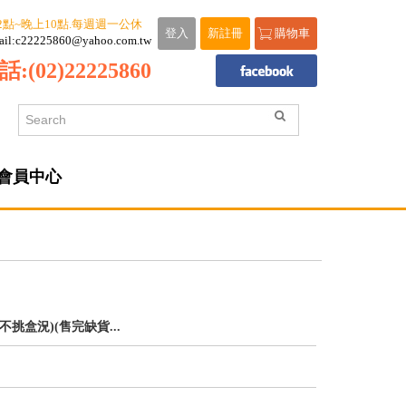
2點~晚上10點.每週週一公休
登入
新註冊
購物車
ail:c22225860@yahoo.com.tw
話:
(02)22225860
會員中心
挑盒況)(售完缺貨...