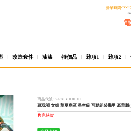
營業時間:下午
Em
電
型
改造套件
油漆
特價品
雜項1
雜項2
商品代號: 6978131030101
藏玩閣 女媧 華夏扇區 星空級 可動組裝機甲 豪華版(不
售完缺貨