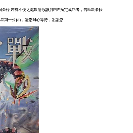
視同棄標,若有不便之處敬請原諒,謝謝!!預定成功者，若匯款者帳
、星期一公休)，請您耐心等待，謝謝您...