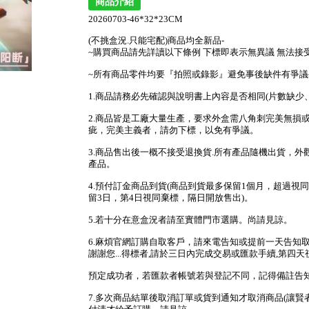
商品介紹
20260703-46*32*23CM
(不挑盒況.只能宅配)商品均全新品-
~購買商品請先詳讀以下條例 下標即表示無異議 無法接
~所有商品零件均要『拍照或錄影』避免事後缺件有爭議
1.商品請務必先確認與說明書上內容是否相同(片數缺
2.商品皆是工廠大量生產，要求外盒需八角刺完美無損
疵，完美主義者，請勿下標，以免有爭議。
3.商品售出後一概不接受退換貨.所有產品隨機出貨，
產品。
4.預付訂金商品到貨(商品到貨最多保留1個月，超過視同
留3日，第4日視同棄標，隔日開放售出)。
5.若十分在意盒況者請至實體門市選購。尚請見諒。
6.麻煩官網訂購自取客戶，請來電告知或提前一天告知
謝謝您...得標者,請於三日內完成交易或匯款手續,第四天
預定成功者，若匯款者帳號若與登記不同，記得備註告知，
7.多次商品結單後取消訂單或貨到通知才取消商品(讓賢