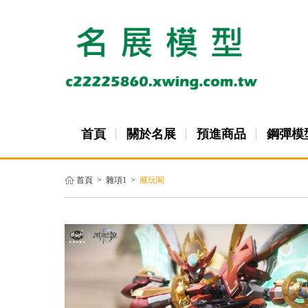
首頁
關於名展
預進商品
鋼彈模
首頁
>
雜項1
>
藏玩閣