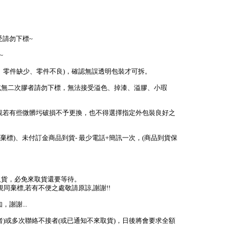
受請勿下標~
~
少、零件缺少、零件不良)，確認無誤透明包裝才可拆。
或無二次膠者請勿下標，無法接受溢色、掉漆、溢膠、小瑕
外觀若有些微髒圬破損不予更換，也不得選擇指定外包裝良好之
棄標)、未付訂金商品到貨- 最少電話+簡訊一次，(商品到貨保
取貨，必免來取貨還要等待。
視同棄標,若有不便之處敬請原諒,謝謝!!
謝謝...
者)或多次聯絡不接者(或已通知不來取貨)，日後將會要求全額