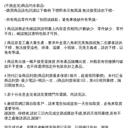
(不挑盒況)商品均全新品-
~購買商品請先詳讀以下條例 下標即表示無異議 無法接受請勿下標~
~所有商品零件均要『拍照或錄影』避免事後缺件有爭議~
1.商品請務必先確認與說明書上內容是否相同(片數缺少、零件缺少、零件
不良)，確認無誤透明包裝才可拆。
2.商品皆是工廠大量生產，要求外盒需八角刺完美無損或無二次膠者請勿
下標，無法接受溢色、掉漆、溢膠、小瑕疵，完美主義者，請勿下標，以
免有爭議。
3.商品售出後一概不接受退換貨.所有產品隨機出貨，外觀若有些微髒圬破
損不予更換，也不得選擇指定外包裝良好之產品。
4.預付訂金商品到貨(商品到貨最多保留1個月，超過視同棄標)、未付訂金
商品到貨- 最少電話+簡訊一次，(商品到貨保留3日，第4日視同棄標，隔
日開放售出)。
5.若十分在意盒況者請至實體門市選購。尚請見諒。
6.麻煩官網訂購自取客戶，請來電告知或提前一天告知取貨，必免來取貨
還要等待。
謝謝您...得標者,請於三日內完成交易或匯款手續,第四天視同棄標,若有不
便之處敬請原諒,謝謝!!
預定成功者，若匯款者帳號若與登記不同，記得備註告知，謝謝...