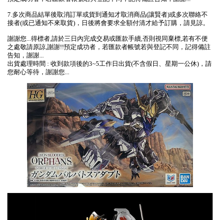
7.多次商品結單後取消訂單或貨到通知才取消商品(讓賢者)或多次聯絡不
接者(或已通知不來取貨)，日後將會要求全額付清才給予訂購，請見諒。
謝謝您...得標者,請於三日內完成交易或匯款手續,否則視同棄標,若有不便
之處敬請原諒,謝謝!!預定成功者，若匯款者帳號若與登記不同，記得備註
告知，謝謝...
出貨處理時間 : 收到款項後的3~5工作日出貨(不含假日、星期一公休)，請
您耐心等待，謝謝您...