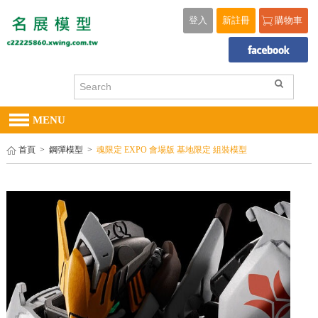
登入
新註冊
購物車
MENU
首頁
>
鋼彈模型
>
魂限定 EXPO 會場版 基地限定 組裝模型