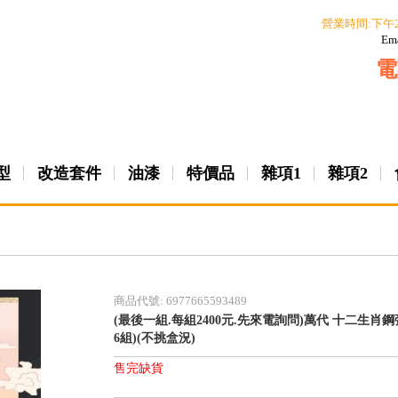
營業時間:下午
Em
電
型
改造套件
油漆
特價品
雜項1
雜項2
商品代號: 6977665593489
(最後一組.每組2400元.先來電詢問)萬代 十二生肖鋼彈
6組)(不挑盒況)
售完缺貨