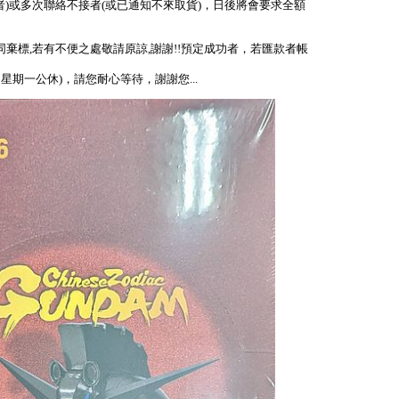
者)或多次聯絡不接者(或已通知不來取貨)，日後將會要求全額
視同棄標,若有不便之處敬請原諒,謝謝!!預定成功者，若匯款者帳
、星期一公休)，請您耐心等待，謝謝您...