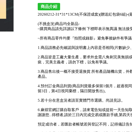
商品介紹
20260212-31*31*13CM(不保證成套)(贈送紅包袋6組)
(不挑盒況)商品均全新品-
~購買商品請先詳讀以下條例 下標即表示無異議 無法接
~所有商品零件均要『拍照或錄影』避免事後缺件有爭議
1.商品請務必先確認與說明書上內容是否相同(片數缺
2.商品皆是工廠大量生產，要求外盒需八角刺完美無損
疵，完美主義者，請勿下標，以免有爭議。
3.商品售出後一概不接受退換貨.所有產品隨機出貨，
產品。
4.預付訂金商品到貨(商品到貨最多保留1個月，超過視同
留3日，第4日視同棄標，隔日開放售出)。
5.若十分在意盒況者請至實體門市選購。尚請見諒。
6.麻煩官網訂購自取客戶，請來電告知或提前一天告知
謝謝您...得標者,請於三日內完成交易或匯款手續,第四天
預定成功者，若匯款者帳號若與登記不同，記得備註告知，