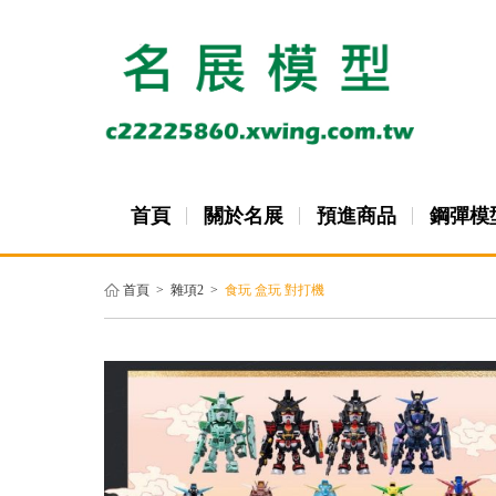
首頁
關於名展
預進商品
鋼彈模
首頁
>
雜項2
>
食玩 盒玩 對打機