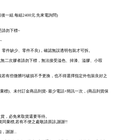
-(最後一組.每組2400元.先來電詢問)
受請勿下標~
~
少、零件缺少、零件不良)，確認無誤透明包裝才可拆。
或無二次膠者請勿下標，無法接受溢色、掉漆、溢膠、小瑕
外觀若有些微髒圬破損不予更換，也不得選擇指定外包裝良好之
棄標)、未付訂金商品到貨- 最少電話+簡訊一次，(商品到貨保
取貨，必免來取貨還要等待。
視同棄標,若有不便之處敬請原諒,謝謝!!
謝謝...