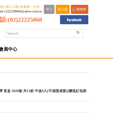
2點~晚上10點.每週週一公休
登入
新註冊
購物車
ail:c22225860@yahoo.com.tw
話:
(02)22225860
會員中心
 盲盒 2026版 共11款 中盒9入(不保證成套)(贈送紅包袋