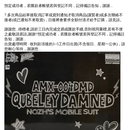
預定成功者，若匯款者帳號若與登記不同，記得備註告知，謝謝...
7.多次商品結單後取消訂單或貨到通知才取消商品(讓賢者)或多次聯絡不
接者(或已通知不來取貨)，日後將會要求全額付清才給予訂購，請見諒。
謝謝您...得標者,請於三日內完成交易或匯款手續,否則視同棄標,若有不便
之處敬請原諒,謝謝!!預定成功者，若匯款者帳號若與登記不同，記得備註
告知，謝謝...
出貨處理時間 : 收到款項後的3~5工作日出貨(不含假日、星期一公休)，請
您耐心等待，謝謝您...