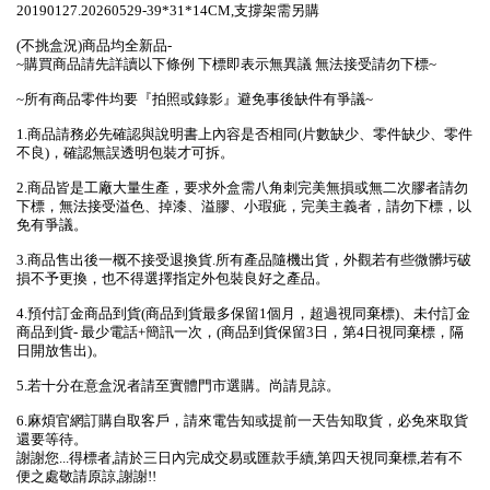
20190127.20260529-39*31*14CM,支撐架需另購
(不挑盒況)商品均全新品-
~購買商品請先詳讀以下條例 下標即表示無異議 無法接受請勿下標~
~所有商品零件均要『拍照或錄影』避免事後缺件有爭議~
1.商品請務必先確認與說明書上內容是否相同(片數缺少、零件缺少、零件
不良)，確認無誤透明包裝才可拆。
2.商品皆是工廠大量生產，要求外盒需八角刺完美無損或無二次膠者請勿
下標，無法接受溢色、掉漆、溢膠、小瑕疵，完美主義者，請勿下標，以
免有爭議。
3.商品售出後一概不接受退換貨.所有產品隨機出貨，外觀若有些微髒圬破
損不予更換，也不得選擇指定外包裝良好之產品。
4.預付訂金商品到貨(商品到貨最多保留1個月，超過視同棄標)、未付訂金
商品到貨- 最少電話+簡訊一次，(商品到貨保留3日，第4日視同棄標，隔
日開放售出)。
5.若十分在意盒況者請至實體門市選購。尚請見諒。
6.麻煩官網訂購自取客戶，請來電告知或提前一天告知取貨，必免來取貨
還要等待。
謝謝您...得標者,請於三日內完成交易或匯款手續,第四天視同棄標,若有不
便之處敬請原諒,謝謝!!