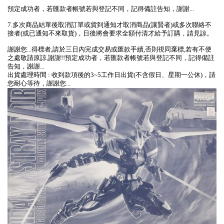
預定成功者，若匯款者帳號若與登記不同，記得備註告知，謝謝...
7.多次商品結單後取消訂單或貨到通知才取消商品(讓賢者)或多次聯絡不
接者(或已通知不來取貨)，日後將會要求全額付清才給予訂購，請見諒。
謝謝您...得標者,請於三日內完成交易或匯款手續,否則視同棄標,若有不便
之處敬請原諒,謝謝!!預定成功者，若匯款者帳號若與登記不同，記得備註
告知，謝謝...
出貨處理時間 : 收到款項後的3~5工作日出貨(不含假日、星期一公休)，請
您耐心等待，謝謝您...