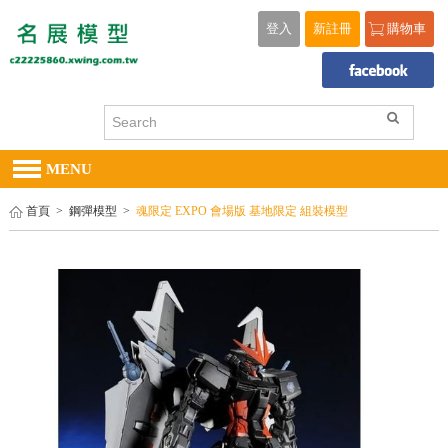
登入
新註冊
購物車
MENU
首頁
>
鋼彈模型
>
魂限定 EXPO 會場版 基地限定 組裝模型