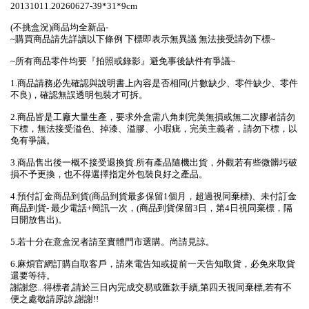
20131011.20260627-39*31*9cm
(不挑盒況)商品均全新品-
~購買商品請先詳讀以下條例 下標即表示無異議 無法接受請勿下標~
~所有商品零件均要『拍照或錄影』避免事後缺件有爭議~
1.商品請務必先確認與說明書上內容是否相同(片數缺少、零件缺少、零件
不良)，確認無誤透明包裝才可拆。
2.商品皆是工廠大量生產，要求外盒需八角刺完美無損或無二次膠者請勿
下標，無法接受溢色、掉漆、溢膠、小瑕疵，完美主義者，請勿下標，以
免有爭議。
3.商品售出後一概不接受退換貨.所有產品隨機出貨，外觀若有些微髒圬破
損不予更換，也不得選擇指定外包裝良好之產品。
4.預付訂金商品到貨(商品到貨最多保留1個月，超過視同棄標)、未付訂金
商品到貨- 最少電話+簡訊一次，(商品到貨保留3日，第4日視同棄標，隔
日開放售出)。
5.若十分在意盒況者請至實體門市選購。尚請見諒。
6.麻煩官網訂購自取客戶，請來電告知或提前一天告知取貨，必免來取貨
還要等待。
謝謝您...得標者,請於三日內完成交易或匯款手續,第四天視同棄標,若有不
便之處敬請原諒,謝謝!!