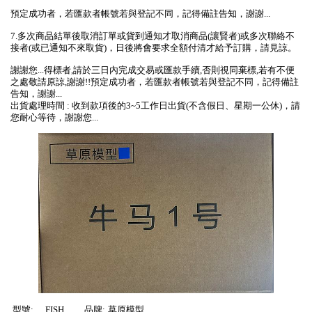
預定成功者，若匯款者帳號若與登記不同，記得備註告知，謝謝...
7.多次商品結單後取消訂單或貨到通知才取消商品(讓賢者)或多次聯絡不
接者(或已通知不來取貨)，日後將會要求全額付清才給予訂購，請見諒。
謝謝您...得標者,請於三日內完成交易或匯款手續,否則視同棄標,若有不便
之處敬請原諒,謝謝!!預定成功者，若匯款者帳號若與登記不同，記得備註
告知，謝謝...
出貨處理時間 : 收到款項後的3~5工作日出貨(不含假日、星期一公休)，請
您耐心等待，謝謝您...
型號:
FISH
品牌:
草原模型