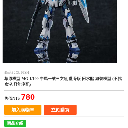
商品代號: FISH
草原模型 MG 1/100 牛馬一號三文魚 藍骨版 附水貼 組裝模型 (不挑
盒況.只能宅配)
780
售價NT$
加入購物車
立刻購買
商品介紹