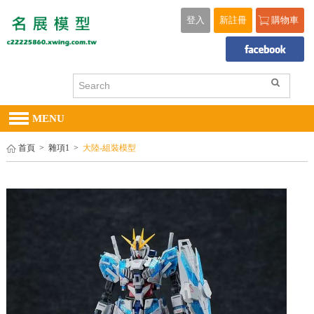
登入
新註冊
購物車
MENU
首頁
>
雜項1
>
大陸-組裝模型