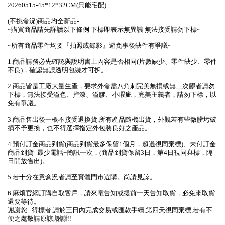
20260515-45*12*32CM(只能宅配)
(不挑盒況)商品均全新品-
~購買商品請先詳讀以下條例 下標即表示無異議 無法接受請勿下標~
~所有商品零件均要『拍照或錄影』避免事後缺件有爭議~
1.商品請務必先確認與說明書上內容是否相同(片數缺少、零件缺少、零件
不良)，確認無誤透明包裝才可拆。
2.商品皆是工廠大量生產，要求外盒需八角刺完美無損或無二次膠者請勿
下標，無法接受溢色、掉漆、溢膠、小瑕疵，完美主義者，請勿下標，以
免有爭議。
3.商品售出後一概不接受退換貨.所有產品隨機出貨，外觀若有些微髒圬破
損不予更換，也不得選擇指定外包裝良好之產品。
4.預付訂金商品到貨(商品到貨最多保留1個月，超過視同棄標)、未付訂金
商品到貨- 最少電話+簡訊一次，(商品到貨保留3日，第4日視同棄標，隔
日開放售出)。
5.若十分在意盒況者請至實體門市選購。尚請見諒。
6.麻煩官網訂購自取客戶，請來電告知或提前一天告知取貨，必免來取貨
還要等待。
謝謝您...得標者,請於三日內完成交易或匯款手續,第四天視同棄標,若有不
便之處敬請原諒,謝謝!!