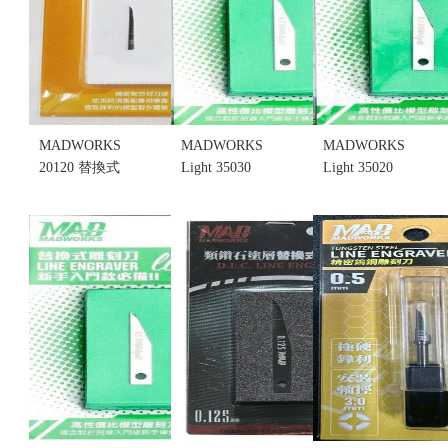
MADWORKS
MADWORKS
MADWORKS
20120 替換式
Light 35030
Light 35020
雕刻刀寬刀
替換式雕刻
替換式雕刻
1.2mm(不挑
刀/刻線刀
刀/刻線刀
盒況)(售完缺
0.3mm (只有
0.2mm (只有
貨...
刀片) (不挑
刀片) (不挑
售價:0
盒況)
盒況)
售價:250
售價:250