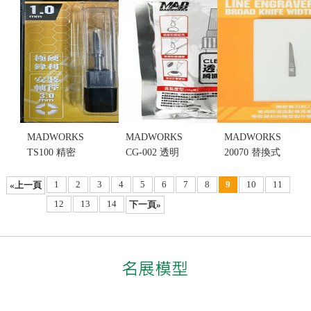
售價:220
售價:220
售價:220
MADWORKS
MADWORKS
MADWORKS
TS100 精密
CG-002 透明
20070 替換式
鎢鋼雕刻刀
瞬間膠 (不挑
雕刻刀寬刀
1.0 mm 刻線
盒況)
0.7mm (只有
1
2
3
4
5
6
7
8
9
10
11
«上一頁
刀 刻刀 刻針
售價:140
刀片) (不挑
12
13
14
下一頁»
(不挑盒況)
盒況)
售價:240
售價:350