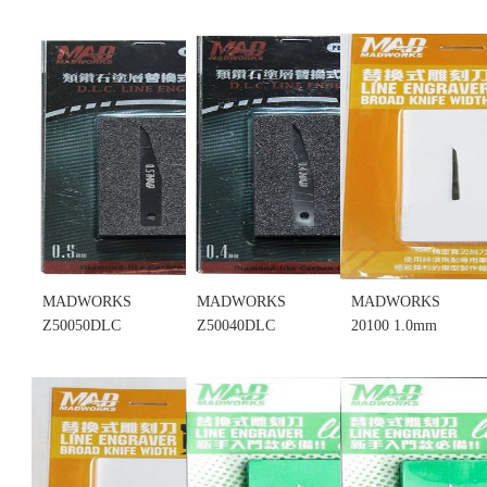
能展示地台
能展示地台
TS030 精密
深灰(不挑盒
淺灰(不挑盒
鎢鋼雕刻刀
況)
況)
0.3mm 刻線
售價:280
售價:280
刀 刻刀 刻針
(不挑盒況)
售價:240
MADWORKS
MADWORKS
MADWORKS
Z50050DLC
Z50040DLC
20100 1.0mm
類鑽石塗層
類鑽石塗層
替換式雕刻
替換式雕刻
替換式雕刻
刀寬刀 (只有
刀 0.5mm(只
刀 0.4mm(只
刀片) (不挑
有刀片) (不
有刀片) (不
盒況)(售完缺
挑盒況)
挑盒況)
貨...
售價:380
售價:380
售價:0