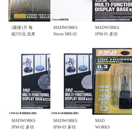
(最後1片.每
MADWORKS
MADWORKS
組335元.先來
Neron MH-02
IPM-01 多功
電詢
模型用精密
能展示地台
問)MadWorks
手鑽 (不挑盒
極霧黑(不挑
S013 1/144
況)
盒況)
维修平台 蝕
售價:360
售價:280
刻片 (不挑盒
況)
售價:0
MADWORKS
MADWORKS
MAD
IPM-02 多功
IPM-03 多功
WORKS