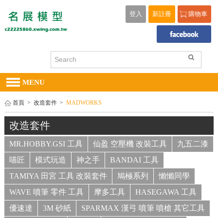
登入
新註冊
購物車
MENU
首頁
>
改造套件
>
MADWORKS
改造套件
MR.HOBBY.GSI 工具
仙盈 空壓機 改裝工具
九五二漆
喵匠
模式玩造
神之手
BANDAI 工具
TAMIYA 田宮 工具 改裝套件
鳩極系列
懶懶同學
WAVE 噴筆 零件 工具
摩多工具
HASEGAWA 工具
優速達
3M 砂紙
SPARMAX 漢弓 噴筆 噴槍 其它工具