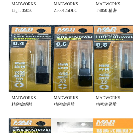
MADWORKS
MADWORKS
MADWORKS
Light 35050
Z500125DLC
TS050 精密
替換式雕刻
類鑽石塗層
鎢鋼雕刻刀
刀/刻線刀
替換式雕刻
0.5mm 刻線
0.5mm (只有
刀 0.125mm
刀 刻刀 刻針
刀片) (不挑
(只有刀片)
(不挑盒況)
盒況)
(不挑盒況)
售價:240
售價:250
售價:400
MADWORKS
MADWORKS
MADWORKS
精密鎢鋼雕
精密鎢鋼雕
精密鎢鋼雕
刻刀 0.4mm
刻刀 0.6mm
刻刀 0.8mm
刻線刀 刻刀
刻線刀 刻刀
刻線刀 刻刀
刻針 (不挑盒
刻針 (不挑盒
刻針 (不挑盒
況)
況)
況)