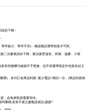
受請勿下標~
~
少、零件缺少、零件不良)，確認無誤透明包裝才可拆。
或無二次膠者請勿下標，無法接受溢色、掉漆、溢膠、小瑕
外觀若有些微髒圬破損不予更換，也不得選擇指定外包裝良好之
棄標)、未付訂金商品到貨- 最少電話+簡訊一次，(商品到貨保
取貨，必免來取貨還要等待。
視同棄標,若有不便之處敬請原諒,謝謝!!