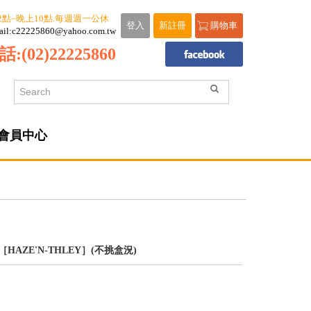
2點~晚上10點.每週週一公休
登入
新註冊
購物車
ail:c22225860@yahoo.com.tw
話:
(02)22225860
會員中心
1［HAZE'N-THLEY］(不挑盒況)