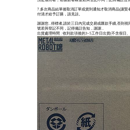
預定成功者，若匯款者帳號若與登記不同，記得備註告知，
7.多次商品結單後取消訂單或貨到通知才取消商品(讓賢
付清才給予訂購，請見諒。
謝謝您...得標者,請於三日內完成交易或匯款手續,否則
號若與登記不同，記得備註告知，謝謝...
出貨處理時間 : 收到款項後的3~5工作日出貨(不含假日