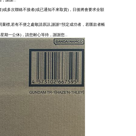
謝謝...
者)或多次聯絡不接者(或已通知不來取貨)，日後將會要求全額
視同棄標,若有不便之處敬請原諒,謝謝!!預定成功者，若匯款者帳
、星期一公休)，請您耐心等待，謝謝您...