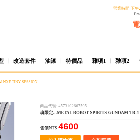
營業時間:下午
Em
電
型
改造套件
油漆
特價品
雜項1
雜項2
l.NXE.TINY SESSION
商品代號: 4573102667595
魂限定...METAL ROBOT SPIRITS
GUNDAM TR-
4600
售價NT$