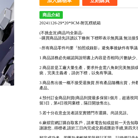
加入購物車
立刻購買
商品介紹
20241126-29*20*9CM-附瓦楞紙箱
(不挑盒況)商品均全新品-
~購買商品請先詳讀以下條例 下標即表示無異議 無法接
~所有商品零件均要『拍照或錄影』避免事後缺件有爭議
1.商品請務必先確認與說明書上內容是否相同(片數缺
2.商品皆是工廠大量生產，要求外盒需八角刺完美無損
疵，完美主義者，請勿下標，以免有爭議。
3.商品售出後一概不接受退換貨.所有產品隨機出貨，
產品。
4.預付訂金商品到貨(商品到貨最多保留1個月，超過視同
留3日，第4日視同棄標，隔日開放售出)。
5.若十分在意盒況者請至實體門市選購。尚請見諒。
6.麻煩官網訂購自取客戶，請來電告知或提前一天告知
謝謝您...得標者,請於三日內完成交易或匯款手續,第四天