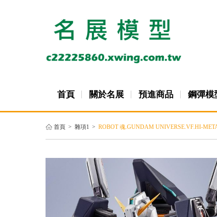
首頁
關於名展
預進商品
鋼彈模
首頁
>
雜項1
>
ROBOT 魂.GUNDAM UNIVERSE.VF.HI-META