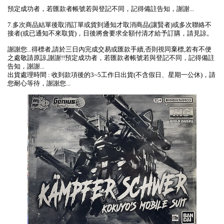
預定成功者，若匯款者帳號若與登記不同，記得備註告知，謝謝...
7.多次商品結單後取消訂單或貨到通知才取消商品(讓賢者)或多次聯絡不
接者(或已通知不來取貨)，日後將會要求全額付清才給予訂購，請見諒。
謝謝您...得標者,請於三日內完成交易或匯款手續,否則視同棄標,若有不便
之處敬請原諒,謝謝!!預定成功者，若匯款者帳號若與登記不同，記得備註
告知，謝謝...
出貨處理時間 : 收到款項後的3~5工作日出貨(不含假日、星期一公休)，請
您耐心等待，謝謝您...