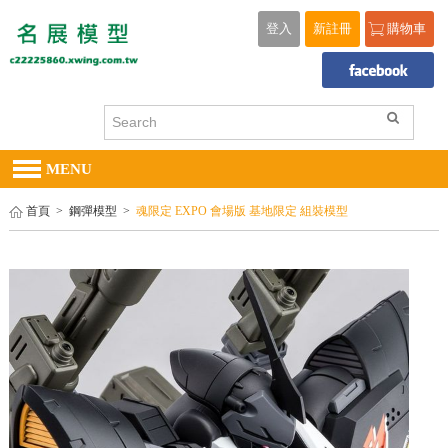
登入
新註冊
購物車
MENU
首頁
>
鋼彈模型
>
魂限定 EXPO 會場版 基地限定 組裝模型