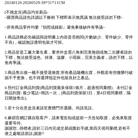
20240126.20260529-39*31*11CM
(不挑盒況)商品均全新品-
~購買商品請先詳讀以下條例 下標即表示無異議 無法接受請勿下標~
~所有商品零件均要『拍照或錄影』避免事後缺件有爭議~
1.商品請務必先確認與說明書上內容是否相同(片數缺少、零件缺少、零件
不良)，確認無誤透明包裝才可拆。
2.商品皆是工廠大量生產，要求外盒需八角刺完美無損或無二次膠者請勿
下標，無法接受溢色、掉漆、溢膠、小瑕疵，完美主義者，請勿下標，以
免有爭議。
3.商品售出後一概不接受退換貨.所有產品隨機出貨，外觀若有些微髒圬破
損不予更換，也不得選擇指定外包裝良好之產品。
4.預付訂金商品到貨(商品到貨最多保留1個月，超過視同棄標)、未付訂金
商品到貨- 最少電話+簡訊一次，(商品到貨保留3日，第4日視同棄標，隔
日開放售出)。
5.若十分在意盒況者請至實體門市選購。尚請見諒。
6.麻煩官網訂購自取客戶，請來電告知或提前一天告知取貨，必免來取貨
還要等待。
謝謝您...得標者,請於三日內完成交易或匯款手續,第四天視同棄標,若有不
便之處敬請原諒,謝謝!!