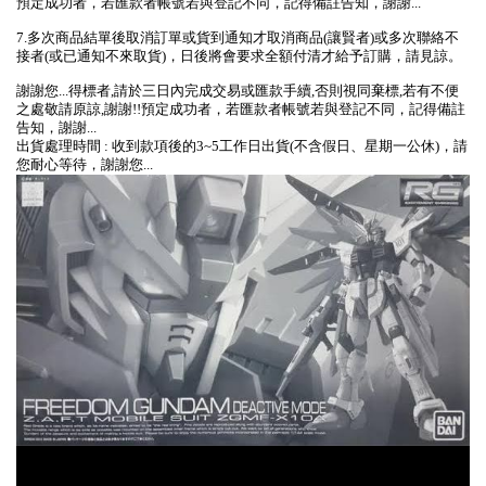
預定成功者，若匯款者帳號若與登記不同，記得備註告知，謝謝...
7.多次商品結單後取消訂單或貨到通知才取消商品(讓賢者)或多次聯絡不
接者(或已通知不來取貨)，日後將會要求全額付清才給予訂購，請見諒。
謝謝您...得標者,請於三日內完成交易或匯款手續,否則視同棄標,若有不便
之處敬請原諒,謝謝!!預定成功者，若匯款者帳號若與登記不同，記得備註
告知，謝謝...
出貨處理時間 : 收到款項後的3~5工作日出貨(不含假日、星期一公休)，請
您耐心等待，謝謝您...