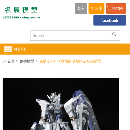
登入
新註冊
購物車
MENU
首頁
>
鋼彈模型
>
魂限定 EXPO 會場版 基地限定 組裝模型