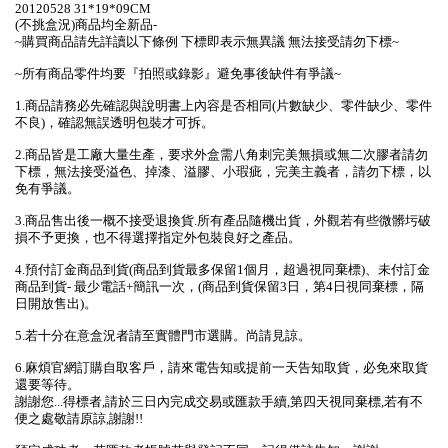
20120528 31*19*09CM
(不挑盒況)商品均全新品-
~購買商品請先詳讀以下條例 下標即表示無異議 無法接受請勿下標~
~所有商品零件均要『拍照或錄影』避免事後缺件有爭議~
1.商品請務必先確認與說明書上內容是否相同(片數缺少、零件缺少、零件
不良)，確認無誤透明包裝才可拆。
2.商品皆是工廠大量生產，要求外盒需八角刺完美無損或無二次膠者請勿
下標，無法接受溢色、掉漆、溢膠、小瑕疵，完美主義者，請勿下標，以
免有爭議。
3.商品售出後一概不接受退換貨.所有產品隨機出貨，外觀若有些微髒圬破
損不予更換，也不得選擇指定外包裝良好之產品。
4.預付訂金商品到貨(商品到貨最多保留1個月，超過視同棄標)、未付訂金
商品到貨- 最少電話+簡訊一次，(商品到貨保留3日，第4日視同棄標，隔
日開放售出)。
5.若十分在意盒況者請至實體門市選購。尚請見諒。
6.麻煩官網訂購自取客戶，請來電告知或提前一天告知取貨，必免來取貨
還要等待。
謝謝您...得標者,請於三日內完成交易或匯款手續,第四天視同棄標,若有不
便之處敬請原諒,謝謝!!